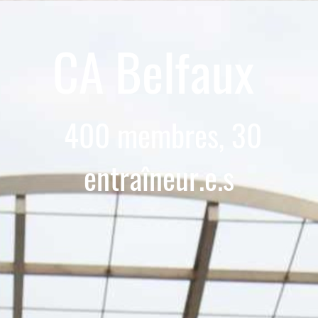
CA Belfaux
400 membres, 30
entraîneur.e.s