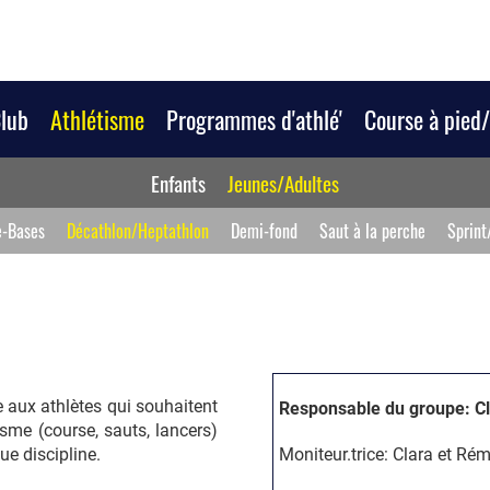
Club
Athlétisme
Programmes d'athlé'
Course à pied
Enfants
Jeunes/Adultes
e-Bases
Décathlon/Heptathlon
Demi-fond
Saut à la perche
Sprint
 aux athlètes qui souhaitent
Responsable du groupe: C
tisme (course, sauts, lancers)
ue discipline.
Moniteur.trice: Clara et Rém