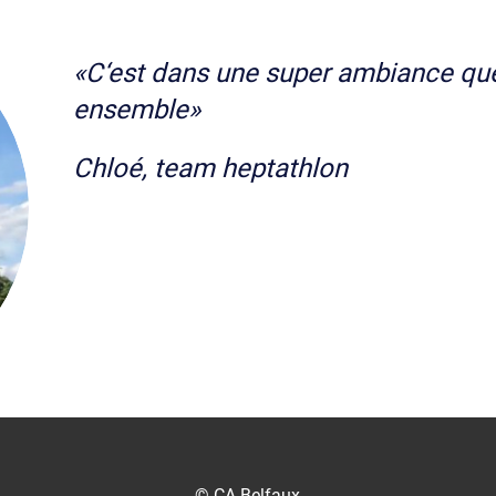
«C‘est dans une super ambiance qu
ensemble»
Chloé, team heptathlon
© CA Belfaux