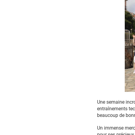
Une semaine incroy
entraînements tech
beaucoup de bon
Un immense merci 
pour ses précieux 