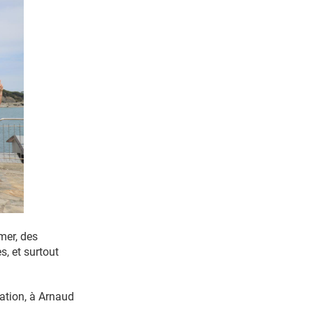
mer, des
s, et surtout
sation, à Arnaud