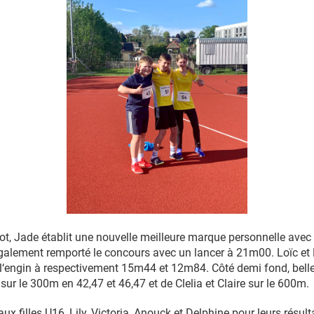
lot, Jade établit une nouvelle meilleure marque personnelle ave
galement remporté le concours avec un lancer à 21m00. Loïc et
 l‘engin à respectivement 15m44 et 12m84. Côté demi fond, bel
ur le 300m en 42,47 et 46,47 et de Clelia et Claire sur le 600m.
x filles U16, Lily, Victoria, Anouck et Delphine pour leurs résul