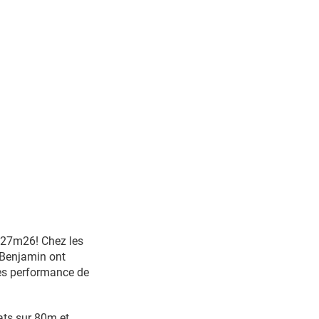
c 27m26! Chez les
 Benjamin ont
les performance de
tats sur 80m et