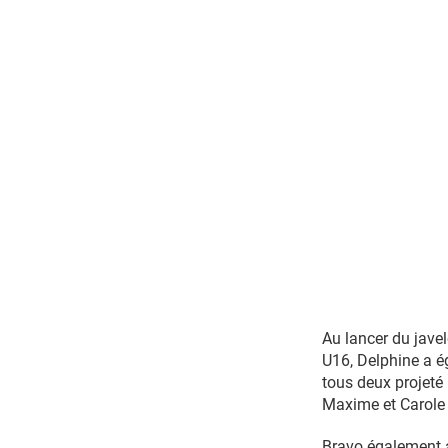
Au lancer du jave
U16, Delphine a é
tous deux projeté
Maxime et Carole s
Bravo également au