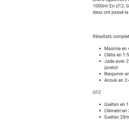
1000m! En U12, Ga
deux ont passé la 
Résultats comple
Maxime en 4
Clélia en 1:
Jade avec 2
javelot
Benjamin en 
Anouk en 3:4
U12
Gaëtan en 1
Clément en 
Gaëtan 29m2